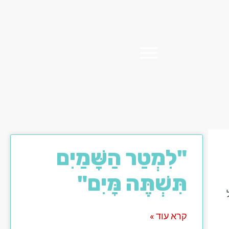
"לִמְטַר הַשָּׁמַיִם
תִּשְׁתֶּה מָּיִם"
קרא עוד »