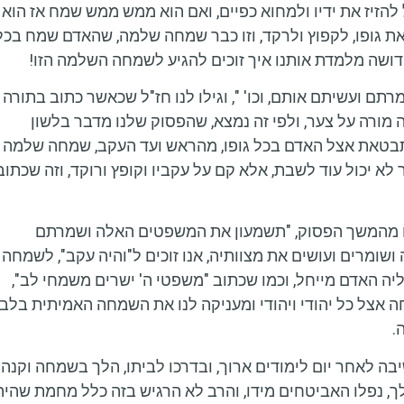
להזיז את ידיו ולמחוא כפיים, ואם הוא ממש ממש שמח אז הוא
 את גופו, לקפוץ ולרקד, וזו כבר שמחה שלמה, שהאדם שמח בכל
דושה מלמדת אותנו איך זוכים להגיע לשמחה השלמה הזו!
 ועשיתם אותם, וכו' ", וגילו לנו חז"ל שכאשר כתוב בתורה
זה מורה על צער, ולפי זה נמצא, שהפסוק שלנו מדבר בלשון
מתבטאת אצל האדם בכל גופו, מהראש ועד העקב, שמחה שלמה
 יכול עוד לשבת, אלא קם על עקביו וקופץ ורוקד, וזה שכתוב
מדים מהמשך הפסוק, "תשמעון את המשפטים האלה ושמרתם
שומרים ועושים את מצוותיה, אנו זוכים ל"והיה עקב", לשמחה
 האדם מייחל, וכמו שכתוב "משפטי ה' ישרים משמחי לב",
צל כל יהודי ויהודי ומעניקה לנו את השמחה האמיתית בלב
.
ה לאחר יום לימודים ארוך, ובדרכו לביתו, הלך בשמחה וקנה
ך, נפלו האביטחים מידו, והרב לא הרגיש בזה כלל מחמת שהיה