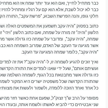
כבר מתחיל לחייך, ואם הוא עוד יותר שמח אז הוא מתחיל 
כבר לא יכול לשבת, אלא הוא קם על רגליו ומתחיל להזיז
חלקי גופו, והנה הפרשת השבוע, "פרשת עקב", התורה הק
כתוב בפסוק "והיה עקב תשמעון את המשפטים האלה ושמרתם
הלשון "והיה" זה מורה על שמחה, ואם כתוב הלשון "ויהי" 
שמחה, "והיה עקב", ומדובר על שמחה כזו גדולה אשר 
אשר מגיעה עד העקב של האדם, שמרוב השמחה הוא כבר לא
"והיה עקב", כלומר שמחה המגיעה עד העקב.
ואיך זוכים להגיע לשמחה זו, ל-"והיה עקב"? את זה ל
ועשיתם אותם", שעל ידי שאנו לומדים את התורה הקדושה ו
כזו גדולה אשר מתבטאת בכל הגוף, לשמחה השלמה שאליה
שהתורה הקדושה שכל משפטיה ישרים היא המקור לשמחה א
כל אחד ואחד הזוכה ללומדה, ולשמור ולעשות את מצוותיה
מסופר על הרב ש"ך זצוק"ל, שפעם אחת כאשר חזר מהישיב
שני אבטיחים כדי להביא לאשתו ולשמח אותה, ובעודו הול