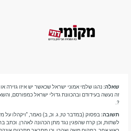
דף הבית
הפגנה 
שאלה:
נהגו שלמי אמוני ישראל שכאשר יש איזו גזירה או 
זה נעשה בעידודם ובהכוונת גדולי ישראל כמפורסם, והשא
?.
תשובה:
בפסוק (במדבר טז, ג. וכ, ב) נאמר, "ויקהלו על 
לשתות, וכן קרח שהפגין נגד מתן הכהונה לאהרן. וכתב בר
ראש אחר, במקום משה ואהרן, וכן מתבאר מתרגום אונקלו