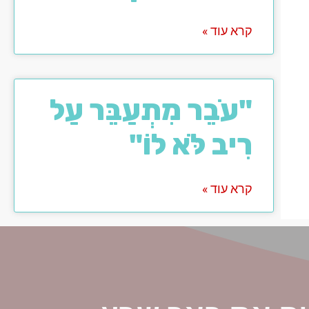
קרא עוד »
"עֹבֵר מִתְעַבֵּר עַל
רִיב לֹּא לוֹ"
קרא עוד »