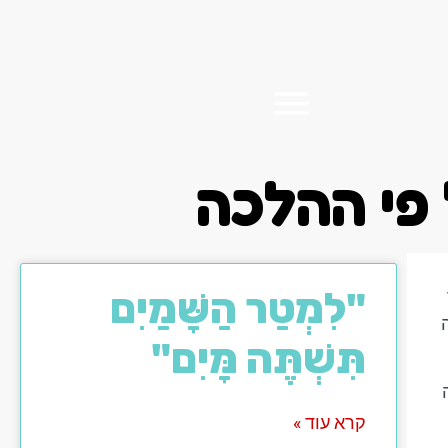
הלכה
"לִמְטַר הַשָּׁמַיִם
תִּשְׁתֶּה מָּיִם"
קרא עוד »