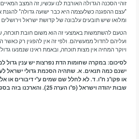
זוהי הסכנה הגדולה האורבת לנו עכשיו, זה המצב המאיים 
"עצם ההפגנה כשלעצמה היא כבר ישועה גדולה" להגנת א
ומלואו שיש תובעים עלבונה של קדושת ישראל וירושלים ו
הטעם להשתמשות באמצעי זה הוא משום חובת תוכחה, שעלי
ועליהם לחדול ממעשיהם. ולפי זה אין להפגין רק כאשר 
ויוקר המחיה אין מצות תוכחה, ובאמת ראינו שנמנעו גדול
לסיכום: במקרה שחומות הדת נפרצות יש ענין גדול למ
ישנם כמה תנאים. א. שתהיה הסכמת גדולי ישראל לעורכ
או פקו"נ ח"ו. ד. לא לחלל שם שמים ע"י דיבורים או אל
שבות יהודה וישראל (פ"ו הערה 25). והארכנו בזה בספרנו עולת מזבח ח"ב (סי' כח).