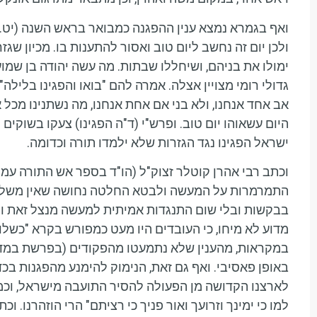
ואף בגמרא נמצא ענין ההפגנה כמבואר בראש השנה (יט.)
ולכן יום זה נחשב ליום טוב ואסור להתענות בו. מכיון 
ימולו את בניהם, ושיחללו שבתות. מה עשה יהודה בן שמו
גדולי רומי מצויין אצלה. אמרה להם "בואו והפגינו בלילה".
אב אחד אנחנו, ולא בני אם אחת אנחנו, מה נשתנינו מכל או
היום עשאוהו יום טוב.
ופרש"י (ד"ה הפגינו) צעקו בשוקים 
ישראל הפגינו נגד הגזרות שלא ילמדו תורה וכדומה.
וכתב רבי אהרן קוטלר זצוק"ל (הו"ד בספר אש התורה עמ' ק
התמרמרות על המעשה ולבטא החלטה נחושה שאין משלימים
בבקשות ובלי שום התנגדות אמיתית למעשה מנצל זאת ו
מדוע לא מיחו, כי העובדים היו מעט כמפורש בקרא "כשל
במקראות, מהענין שלא נתמעטו מהפקודים (בפרשת במדבר)
באופן פאסיבי. ואף גם זאת, הנימוק להימנע מהפגנות בכדי
לארצנו הקדושה מן הפעולה להסיר התועבה מישראל, וכמ"
למו כי ימינך וזרועך ואור פניך כי רציתם" הרי הוזהרנו. ו