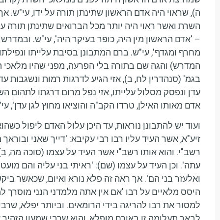
ה), שראוי היה אדם הראשון שתינתן תורה על ידו, עי"ש. א
השרת ואשר ראוי היה יותר מכל הברואים שתינתן תורה על י
– 'אדם הראשון מין היה, כופר בעיקר היה', עי"ש. ובמדרש (
מחרף ומגדף', עי"ש. ברם המתבונן בסיבת עלייתו ונפילתו,
המדרש) והגה שם בתורה בלי הפרעה, מפני שהיו מלאכי השר
בגמ' (סנהדרין לח, ב), אזי הגיע לדרגות רמות ונשגבות 
עדן ונפסק מסלול עלייתו, אזי נפל מרום דרגתו לתהום ה
אדם מאותו האילן, טרדו הקב"ה והוציאו מחוץ לגן עדן', עי"
ועוד יש להתבונן נוראות, עד היכן עלול האדם ליפול כשהוא
זיע"א, אשר העיד עליו רבו רבי עקיבא: 'דייך שאני ובוראך
רשב"י. והוא אותו רשב"י אשר העיד על עצמו (סוכה מה, ב):
עתה'. וכן העיד על עצמו (שם): 'ראיתי בני עליה והם מוע
ואלעזר בני הם'. אך ראה זה פלא נורא ואיום, שכאשר בי
היסס מלאיים על רבו 'אם אין אתה מלמדני הנני מוסרך למ
למסור את רבו להריגה בידי הרומאים. וביותר יפלא, שרבי
לבאר תעלומה זו באורח מופלא, והוא שרבי שמעון הזהיר 