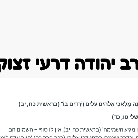
אודות
סוגי מודעות
עיתונים אחרונים
ב יהודה דרעי זצוק
נֵּה מַלְאֲכֵי אֱלֹהִים עֹלִים
וְיֹרְדִים בּוֹ"
(בראשית כח, יב)
לי טו, כד)
גיע השמימה' (בראשית כח, יב), אין לו סוף – השמים הם
וכדרך שאמרו בתנא דבי אליהו (רבה פרק כה) 'חייב אדם לומ