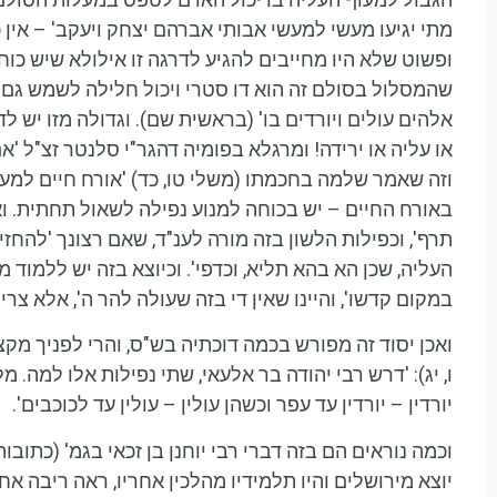
מתי יגיעו מעשי למעשי אבותי אברהם יצחק ויעקב' – אין 
ופשוט שלא היו מחייבים להגיע לדרגה זו אילולא שיש כוח 
שהמסלול בסולם זה הוא דו סטרי ויכול חלילה לשמש גם ל
אלהים עולים ויורדים בו' (בראשית שם). וגדולה מזו יש ל
או עליה או ירידה! ומרגלא בפומיה דהגר"י סלנטר זצ"ל 
וזה שאמר שלמה בחכמתו (משלי טו, כד) 'אורח חיים למע
באורח החיים – יש בכוחה למנוע נפילה לשאול תחתית. וא
תרף', וכפילות הלשון בזה מורה לענ"ד, שאם רצונך 'להח
העליה, שכן הא בהא תליא, וכדפי'. וכיוצא בזה יש ללמוד מד
במקום קדשו', והיינו שאין די בזה שעולה להר ה', אלא צר
ואכן יסוד זה מפורש בכמה דוכתיה בש"ס, והרי לפניך מקצתן
ו, יג): 'דרש רבי יהודה בר אלעאי, שתי נפילות אלו למה.
יורדין – יורדין עד עפר וכשהן עולין – עולין עד לכוכבים'.
וכמה נוראים הם בזה דברי רבי יוחנן בן זכאי בגמ' (כתובות
יוצא מירושלים והיו תלמידיו מהלכין אחריו, ראה ריבה 