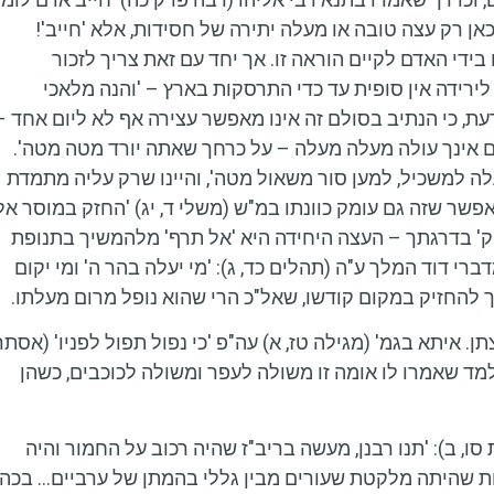
כאן רק עצה טובה או מעלה יתירה של חסידות, אלא 'חייב'!
בידי האדם לקיים הוראה זו. אך יחד עם זאת צריך לזכור
ירידה אין סופית עד כדי התרסקות בארץ – 'והנה מלאכי
דעת, כי הנתיב בסולם זה אינו מאפשר עצירה אף לא ליום אחד –
'אם אינך עולה מעלה מעלה – על כרחך שאתה יורד מטה מטה'.
לה למשכיל, למען סור משאול מטה', והיינו שרק עליה מתמדת
פשר שזה גם עומק כוונתו במ"ש (משלי ד, יג) 'החזק במוסר אל
זיק' בדרגתך – העצה היחידה היא 'אל תרף' מלהמשיך בתנופת
ברי דוד המלך ע"ה (תהלים כד, ג): 'מי יעלה בהר ה' ומי יקום
יך להחזיק במקום קודשו, שאל"כ הרי שהוא נופל מרום מעלתו.
. איתא בגמ' (מגילה טז, א) עה"פ 'כי נפול תפול לפניו' (אסתר
 מלמד שאמרו לו אומה זו משולה לעפר ומשולה לכוכבים, כשהן
 סו, ב): 'תנו רבנן, מעשה בריב"ז שהיה רכוב על החמור והיה
אחת שהיתה מלקטת שעורים מבין גללי בהמתן של ערביים… בכה