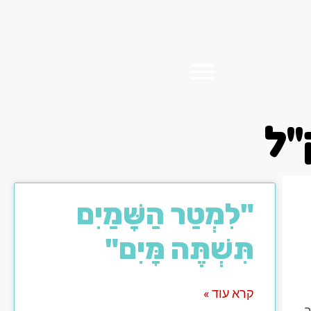
"ל
"לִמְטַר הַשָּׁמַיִם
תִּשְׁתֶּה מָּיִם"
קרא עוד »
ר