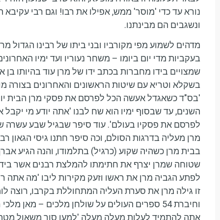
נורא עד כדי 'מוסר' ממש, אפילו את רבו! וגם רבי עקיבא 
ונשגבים הם מבינתנו.
מדהים לשמוע מפי מקורביו ובני ביתו של רבינו הגדול מר
בעקביות מדי יום ביומו – משחר נעוריו ועד ימיו האחרונים
שמצויים בידו מחברות בכתב ידו של מרן עוד בהיותו בן
בשקלא וטריא עם שיטות הראשונים והאחרונים בצורה 
'בס"ד כשאגדל אעשה הכל לפרסם את פסקי מרן הבית יו
השנים, עד שבסוף ימיו הוא שח לבנו 'אתה יודע מי יקבל 
לפרסם את פסקיו בעולם'. עוד סיפר שבגיל שבע עשרה שנה
מרן מעליה בדרגות הסולם, וכה סיפר חתנו גיסי הגאון רב
בבית מרן כשהיה שקוע (כרגיל) בתלמודו, והנה הגיע אב
שטוחה שמרן יצרף את חתימתו להמלצת רבנים אשר בידיו
לפתע הגביה מרן את ראשו וזעק מקירות ליבו 'מה אתה ר
זו גילה מרן את סערת העליה המתחוללת בקרבו, רוצה לו
וחיברת 54 ספרים העולים על שולחן מלכים – מאן מ
אתה להתמיד לעלות מעלה מעלה 'למען סור משאול מטה'