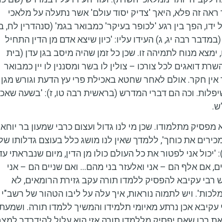
ך ראה זה פלא, היאך 'צדיק יסוד עולם' אשר נתעלה על מלאכי
דו, הפך בין רגע 'לכופר בעיקר' כמבואר בגמ' (סנהדרין לח, ב
במדבר רבה יג, ג) העידו עליו: 'כיון שיצא אדם מן הדין התחיל
 ימצא מנוח לתמיהה זו. שכן כל זמן שהיה מיסב בגן עדן (בית
ת דואגים לכל צורכו – צולין לו בשר ומסננין לו יין כמבואר
עד אין חקר. אולם לאחר שחטא באכילת פרי עץ הדעת וגורש מגן
שיפלות. וכה הם דברי המדרש (בראשית רבה טו, ז): 'בשעה שאכ
ש.
 מפסיק מתלמודו. שכן מי לנו גדול ועצום כרבי שמעון בר יוחאי
 מכירים את כוחך', ללמדך שאין לנו מושג כלל בעוצם גדלותו של
 'יכול אני לפטור את כל העולם כולו מן הדין, מיום שנבראתי עד
טים, אם אלף הם – אני ואלעזר בני מהם… ואם שניים הם – אני
קש רבי עקיבא להפסיק ללמדו תורה עקב גזירת הרומאים, לא
לכות'. ויש לתמוה נוראות, איך עלה על ליבו הטהור של רשב"י
 עקיבא אכן נרתע מאיומי תלמידו והמשיך ללמדו תורה. ושמעתי
את רבו שאם יפסיק מללמדו תורה אזי הוא עלול להידרדר למצב