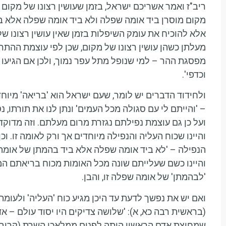
ריב"ז ואמר אשריכם ישראל, בזמן שעושין רצונו של מקום א
מקום מוסרן ביד אומה שפלה ולא ביד אומה שפלה אלא בי
אלא להוכיח את עומק השיפלות בזמן שאין עושין רצונו של
מעלתן כשהן עושין רצונו של מקום, שכן לפי עוצמת ההתר
מפסגת ההר – למי שנופל מתל עפר נמוך, ולכן אם הגיעו
וכדפי'.
ולחידוד הדברים יש לומר, שעם ישראל הוא 'בריאה' מיו
– 'והייתם לי עם סגולה מכל העמים' ונתן לנו את תורתו, נ
ועל כן גם עוצמת נפילתם נגזרת מרום מעלתם. וזה מדוקדק
והיינו שכוח העליה והנפילה מיוחדים אך ורק לאומה זו. ו
הנפילה – 'לא ביד אומה שפלה אלא ביד בהמתן של אומה 
והיינו כשם שעלייתם שונה מכל האומות מכוח בריאתם המ
'לבהמתן' של אומה שפלה זו, והבן.
ואם יש את נפשך לדעת עד היכן מגיע כוח 'העליה' ולעומת
(בראשית רבה כא, א): 'שלושה צדיקים היו יסוד עולם – אד
שמחיצת אדם הראשון היתה לפנים ממלאכי השרת (קרובה ל