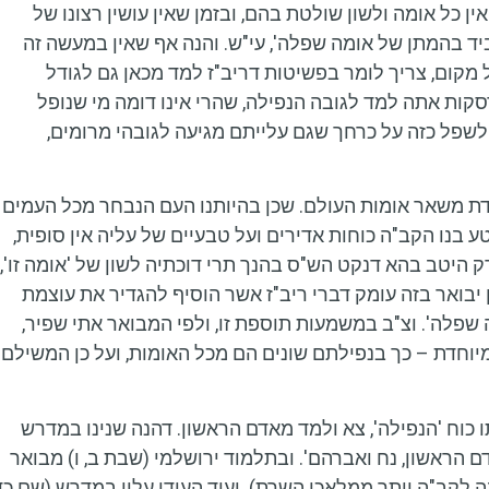
ין כל אומה ולשון שולטת בהם, ובזמן שאין עושין רצונו של
ד בהמתן של אומה שפלה', עי"ש. והנה אף שאין במעשה זה
 מקום, צריך לומר בפשיטות דריב"ז למד מכאן גם לגודל
סקות אתה למד לגובה הנפילה, שהרי אינו דומה מי שנופל
 לשפל כזה על כרחך שגם עלייתם מגיעה לגובהי מרומים,
חדת משאר אומות העולם. שכן בהיותנו העם הנבחר מכל העמים
טע בנו הקב"ה כוחות אדירים ועל טבעיים של עליה אין סופית,
 היטב בהא דנקט הש"ס בהנך תרי דוכתיה לשון של 'אומה זו',
כן יבואר בזה עומק דברי ריב"ז אשר הוסיף להגדיר את עוצמת
שפלה'. וצ"ב במשמעות תוספת זו, ולפי המבואר אתי שפיר,
יוחדת – כך בנפילתם שונים הם מכל האומות, ועל כן המשילם
ו כוח 'הנפילה', צא ולמד מאדם הראשון. דהנה שנינו במדרש
ם הראשון, נח ואברהם'. ובתלמוד ירושלמי (שבת ב, ו) מבואר
קב"ה יותר ממלאכי השרת). ועוד העידו עליו במדרש (שם כד