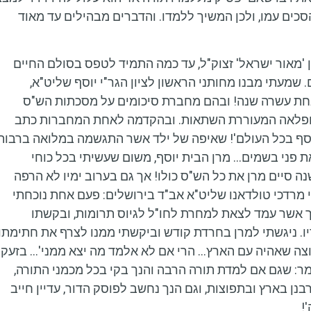
הסכים עמו, ולכן המשיך ללמדו. והדברים מבהילים עד מאוד
ן 'מאור ישראל' זצוק"ל, עד כמה התמיד לטפס בסולם החיים
. שמעתי מבנו מחותני הראשון לציון הגר"י יוסף שליט"א,
 אחת עשרה שנה! ובהם מחברת סיכומים על מסכתות הש"ס
מופלאה המעוררת השתאות. ובהקדמה לאחת המחברות כתב
סף בכל העולם'! שאיפה של ילד אשר התגשמה במלואה ברבות
את פני בשמים… מרן הבית יוסף, משום שעשיתי בכל כוחי
 סיים מרן את כל הש"ס כולו! אך גם בערוב ימיו לא הרפה
י מרדכי טולדאנו שליט"א אב"ד בירושלים: פעם אחת נוכחתי
רך אשר עמד לצאת למחרת לחו"ל לגיוס תרומות, ובקשתו
. ניגשתי למרן בחרדת קודש וביקשתי ממנו לצרף את חתימתו,
וצה שאהיה עם הארץ… הרי אם לא אלמד מה יצא ממני'… בזעק
מר: שגם אם למדת תורה הרבה והנך בקי בכל מכמני התורה,
לכי רבנן בארץ ובתפוצות, וגם הנך נחשב לפוסק הדור, עדיין חייב
!