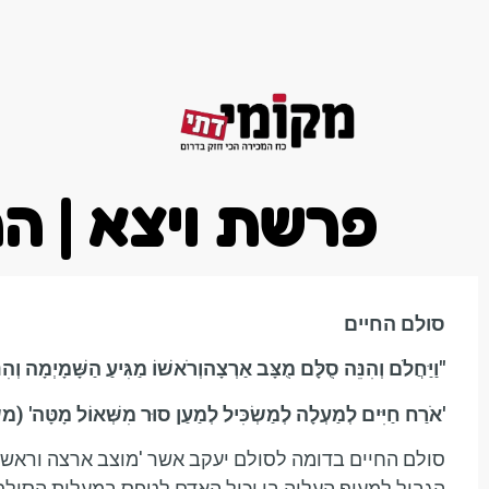
דף הבית
פרשת ויצא | הר
סולם החיים
"
וַיַּחֲלֹם וְהִנֵּה סֻלָּם מֻצָּב אַרְצָהוְרֹאשׁוֹ מַגִּיעַ הַשָּׁמָיְמָה
וְהִ
'
אֹרַח חַיִּים לְמַעְלָה לְמַשְׂכִּיל לְמַעַן סוּר מִשְּׁאוֹל מָטָּה'
(מש
סולם החיים בדומה לסולם יעקב אשר 'מוצב ארצה וראשו מ
הגבול למעוף העליה בו יכול האדם לטפס במעלות הסולם, 