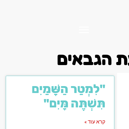
ת הגבאים
"לִמְטַר הַשָּׁמַיִם
תִּשְׁתֶּה מָּיִם"
קרא עוד »