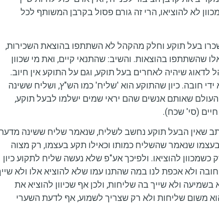
כוון לא להוציאו, הרי זה גורם פסול בקרבן המשותף לכל
ששכרו בעל תוקע וחלק מהקהל לא השתתפו בהוצאת השכירות,
לו שהשתתפו בהוצאות. והשיב: שהתנאי קיים, ואת מי שכוון
הל לדאוג שיהיה לאחרים בעל תוקע, וגם על התוקע אין חיוב.
ידי חובה. כיון שהתוקע הוא 'שליח' כמו הש"ץ, ושליח ששינה
 העולם שאותם אנשים שהם יראי שמים ישלמו לבעל תוקע,
יים (סי' שכח).
כתב שאין הבעל תוקע נחשב לשליח, שנאמר שליח ששינה מדעת
עצמו שנאמר שהשליח כמותו וכאילו תקע בעצמו, רק מצוה
רק כשמכוון להוציאו. ולפיכך אע"פ שלא נעשה שליח לתקוע כיון
 חובה ולא אכפת לנו במה שהתנו עמו שלא להוציא אלו ולא שייך
בשמיעה ולא שייך בה שליחות, ולכן אף שכיוון להוציא את
הוא משום שליחות ולא רק שצריך לשמוע, אף לדעת השערי