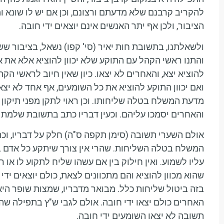
להקריב קרבנם שלא מדעתם ורצונם, וכן אם יש לו שונא ומ
הציבור, ולכן אף יתר האנשים אינם יוצאים ידי חובה.
ולשאלתנו, בתשובת חות יאיר (סי' קפו) נשאל, בציבור 
והתנו ראשי הקהל עם התוקע שלא יכוון להוציא אלא את א
להוציא יצא, והאחרים לא יצאו. כיון שאין חיוב לראשי הק
ואם יכוון התוקע להוציא את כל השומעים, אף אחד לא יצא 
מדעת המשלח בטלה שליחותו. וכן ראוי לתקן מפני תיקון
והאחרים יסמכו עליהם. וכעין דבריו כתב בתשובת שלמת ח
אולם השערי תשובה (סימן תקפה ס"ה) חלק על דבריו, ו
המשלח בטלה השליחות. שהרי אין צורך שיתקע כל אדם ב
עליו לשמוע. ואין חילוק בין אם עשהו שליח לתקוע לו או 
שהוא מכוון להוציא והם מתכוונים לצאת, כולם יוצאים ידי
בזה ביטול שליחות כלל. מבואר מדבריו, שמצות שופר היא 
האחרים כולם יצאו ידי חובה. אולם לגבי ש"ץ בתפילה ש
תשובה לא יצאו השומעים ידי חובה.