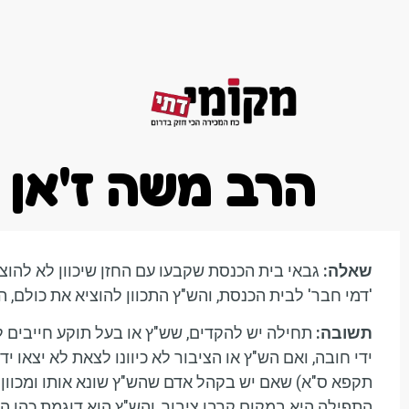
דף הבית
הרב משה ז'אן 
שאלה:
גבאי בית הכנסת שקבעו עם החזן שיכוון לא להו
'דמי חבר' לבית הכנסת, והש"ץ התכוון להוציא את כולם, ה
תשובה:
תחילה יש להקדים, שש"ץ או בעל תוקע חייבים לכי
ידי חובה, ואם הש"ץ או הציבור לא כיוונו לצאת לא יצאו י
תקפא ס"א) שאם יש בקהל אדם שהש"ץ שונא אותו ומכוון של
התפילה היא במקום קרבן ציבור, והש"ץ הוא דוגמת כהן המק