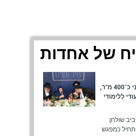
ח של אחדות
– מרחב חדשני של זהות יהודית ושיח ישראלי, המתפרס על פני כ־400 מ"ר,
די ללימודי
ביב שולחן
שהתחיל כמפגש