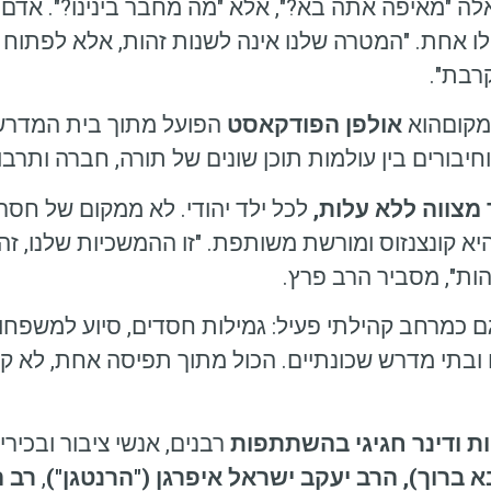
 "מאיפה אתה בא?", אלא "מה מחבר בינינו?". אדם י
לו אחת. "המטרה שלנו אינה לשנות זהות, אלא לפתוח 
רבת".
מקוםהוא
אולפן הפודקאסט
הפועל מתוך בית המדרש
יבורים בין עולמות תוכן שונים של תורה, חברה ותרבו
 מצווה ללא עלות,
לכל ילד יהודי. לא ממקום של חסר 
א קונצנזוס ומורשת משותפת. "זו ההמשכיות שלנו, זה
זהות", מסביר הרב פרץ.
 גם כמרחב קהילתי פעיל: גמילות חסדים, סיוע למשפח
 ובתי מדרש שכונתיים. הכול מתוך תפיסה אחת, לא קה
ת ודינר חגיגי בהשתתפות
רבנים, אנשי ציבור ובכירי
 ברוך),
הרב יעקב ישראל איפרגן ("הרנטגן")
,
רב ה