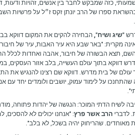
עותי, כזה שמבקש לחבר בין אנשים, זהויות ודעות, 
בהשראת ספרו של הרב יונתן זקס ז״ל על פרשיות השבוע
דרש
"שיג ושיח",
הבחירה להקים את המקום דווקא בב
קם אותו דוקא בבניין M-TOWER ,אינה מקרית: "באר שבע היא עיר האבות, עיר של
ת השם, תצא הבשורה של חיבור, אהבה ואחדות לכלל ה
ש דווקא בתוך עולם העשייה, בלב אזור העסקים, במ
עולם של בית מדרש. דווקא שם רצינו להנגיש את התו
 שהתחנכו על לימוד עמוק, יושבים ולומדים יחד עם א
".
בה לשיח הדתי המוכר: הנגשה של יהדות פתוחה, מודר
. לדברי
הרב אשר פרץ
: "אנחנו יכולים לא להסכים, 
ת מאוחדים. שהריחוק יהיה בשכל, לא בלב".